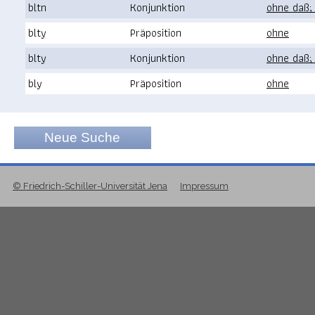
bltn
Konjunktion
ohne daß; 
blty
Präposition
ohne
blty
Konjunktion
ohne daß; 
bly
Präposition
ohne
Neue Suche
© Friedrich-Schiller-Universität Jena
Impressum