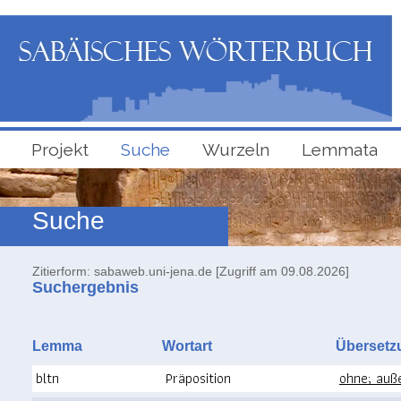
Projekt
Suche
Wurzeln
Lemmata
Suche
Zitierform: sabaweb.uni-jena.de [Zugriff am 09.08.2026]
Suchergebnis
Lemma
Wortart
Überse
bltn
Präposition
ohne; auß