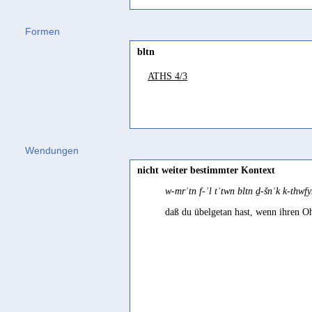
Gəʿəz
Formen
ʾənbala
"without, save, before, exce
bltn
Hebräisch
ATHS 4/3
biltī
"1. nicht 2. ohne; abgesehen v.,
Jemenitisch-Arabisch
balā
"ohne" Behnstedt 1992 110
Wendungen
nicht weiter bestimmter Kontext
w-mrʾtn f-ʾl tʾtwn bltn ḏ-šnʾk k-thw
daß du übelgetan hast, wenn ihren O