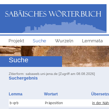
Projekt
Suche
Wurzeln
Lemmata
Suche
Zitierform: sabaweb.uni-jena.de [Zugriff am 08.08.2026]
Suchergebnis
Lemma
Wortart
Überse
b-qrb
Präposition
in der Näh