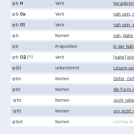
qrb
H
Verb
heranbring
qrb
0x
Verb
nah sein, 
qrb
01
Verb
nah sein, 
qrb
Nomen
nah, Nähe
qrb
Präposition
in der Nä
qrb
02
(?)
Verb
(nahe) bri
qr[b]
unbestimmt
Lesung un
qrbn
Nomen
Opfer, Op
qrbt
Nomen
die Form i
ʾqrbt
Nomen
nicht näh
ʾqrbt
Nomen
ein nicht
qrbnt
Nomen
Lemma in 