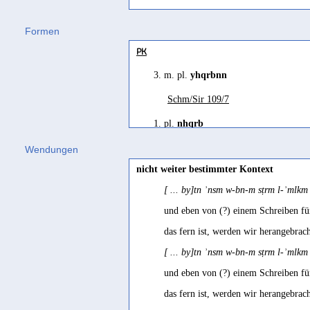
Ḥarsusi
Formen
ḳēreb
(
Wz. qrb
) "to be near, come ne
PK
Hebräisch
3. m. pl.
yhqrbnn
qaraḇ
(
Wz. qrb
) "sich nähern" Gesen
Jemenitisch-Arabisch
Schm/Sir 109/7
garab
(
Wz. qrb
) "jmdm. etwas näher
1. pl.
nhqrb
Jibbali
ATHS 90/1
,
ATHS 90/2
,
ATHS 90/3
Wendungen
eḳórub
(
Wz. qrb
) "to bring near, nea
nicht weiter bestimmter Kontext
Mehri
[ ... by]tn ʾnsm w-bn-m sṭrm l-ʾml
ḳáyrəb
(
Wz. qrb
) "to approach, be nea
und eben von (?) einem Schreiben fü
das fern ist, werden wir herangebrac
[ ... by]tn ʾnsm w-bn-m sṭrm l-ʾml
und eben von (?) einem Schreiben fü
das fern ist, werden wir herangebrac