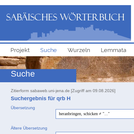
Projekt
Suche
Wurzeln
Lemmata
Suche
Zitierform sabaweb.uni-jena.de [Zugriff am 09.08.2026]
Suchergebnis für qrb
H
Übersetzung
heranbringen, schicken ≠ "..."
Ältere Übersetzung