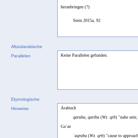
heranbringen (?)
Stein 2015a, 92
Altsüdarabische
Keine Parallelen gefunden.
Parallelen
Etymologische
Arabisch
Hinweise
qaruba, qariba
(
Wz. qrb
) "nahe sei
Gəʿəz
ʾaqraba
(
Wz. qrb
) "cause to approach