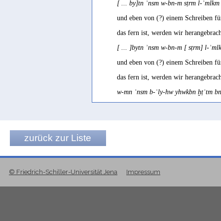
[ ... by]tn ʾnsm w-bn-m sṭrm l-ʾml
und eben von (?) einem Schreiben fü
das fern ist, werden wir herangebrac
[ ... ]bytn ʾnsm w-bn-m [ sṭrm] l-ʾ
und eben von (?) einem Schreiben fü
das fern ist, werden wir herangebrac
w-mn ʾnsm b-ʿly-hw yhwkbn ḫṭʾtm bn 
Schm/Sir 109/6.-8.
, "welchem Mens
dessen Strafe möge durch die Hände 
zurück zur Liste
Stamm Ṣirwāḥ geschickt (?) werden"
© Friedrich-Schiller-Universität Jena
Impressum