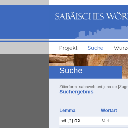
Projekt
Suche
Wurz
Suche
Zitierform: sabaweb.uni-jena.de [Zugr
Suchergebnis
Lemma
Wortart
bdl (?)
02
Verb