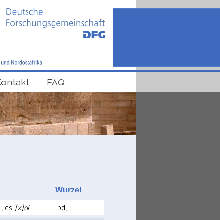
Kontakt
FAQ
Wurzel
 lies
[x]dl
bdl