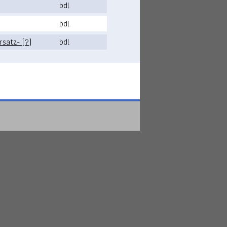
bdl
bdl
Ersatz- (?)
bdl