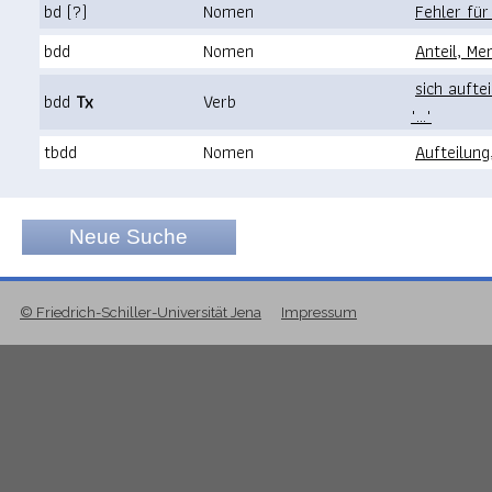
bd (?)
Nomen
Fehler fü
bdd
Nomen
Anteil, Me
sich aufte
bdd
Tx
Verb
"..."
tbdd
Nomen
Aufteilung
Neue Suche
© Friedrich-Schiller-Universität Jena
Impressum