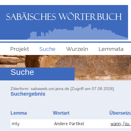
Projekt
Suche
Wurzeln
Lemmata
Suche
Zitierform: sabaweb.uni-jena.de [Zugriff am 07.08.2026]
Suchergebnis
Lemma
Wortart
Überse
mty
Andere Partikel
wann, (zu 