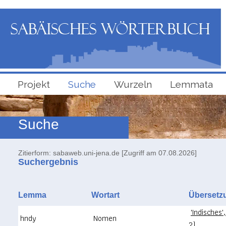
Projekt
Suche
Wurzeln
Lemmata
Suche
Zitierform: sabaweb.uni-jena.de [Zugriff am 07.08.2026]
Suchergebnis
Lemma
Wortart
Überse
'Indisches
hndy
Nomen
?)