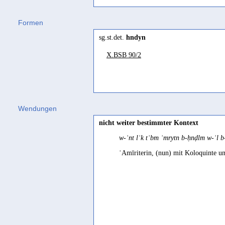
Arabisch
Formen
al-Hind
(
Wz. hnd
) "Indien" Wehr 19
sg.st.det.
hndyn
Jibbali
X.BSB 90/2
hɛnd
(
Wz. hnd
) "India" Johnstone 1
Mehri
hand, hɛnd
(
Wz. hnd
) "India" Johns
Wendungen
nicht weiter bestimmter Kontext
w-ʾnt lʾk tʾbm ʾmrytn b-ḥnḍlm w-ʾl 
ʾAmīriterin, (nun) mit Koloquinte un