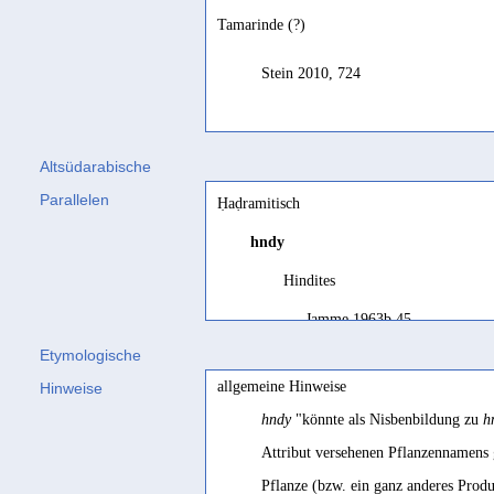
Tamarinde (?)
Stein 2010, 724
Altsüdarabische
Parallelen
Ḥaḍramitisch
hndy
Hindites
Jamme 1963b 45
Etymologische
Indien
allgemeine Hinweise
Hinweise
Bron 1986 96; Pirenne 1990 
hndy
"könnte als Nisbenbildung zu
h
Attribut versehenen Pflanzennamens g
Pflanze (bzw. ein ganz anderes Produk