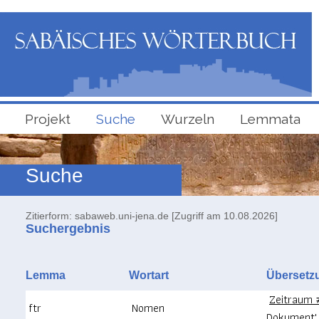
Projekt
Suche
Wurzeln
Lemmata
Suche
Zitierform: sabaweb.uni-jena.de [Zugriff am 10.08.2026]
Suchergebnis
Lemma
Wortart
Überse
Zeitraum 
ftr
Nomen
Dokument'