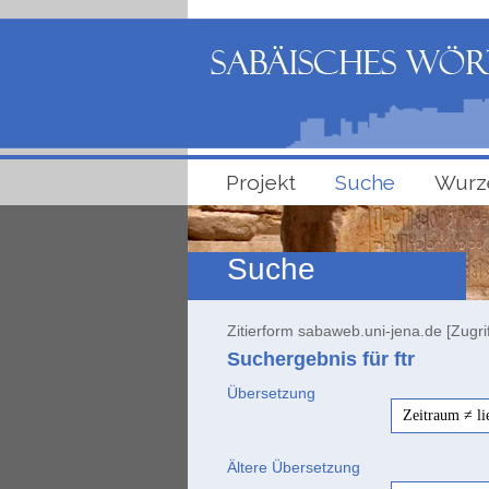
Projekt
Suche
Wurz
Suche
Zitierform sabaweb.uni-jena.de [Zugri
Suchergebnis für ftr
Übersetzung
Zeitraum ≠ li
Ältere Übersetzung