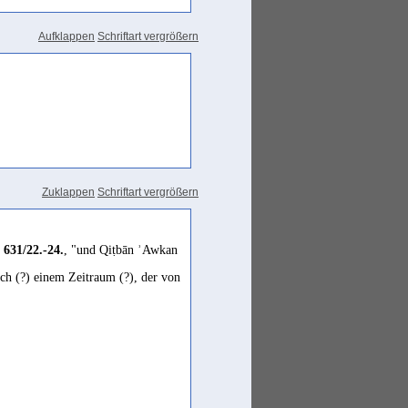
Aufklappen
Schriftart vergrößern
Zuklappen
Schriftart vergrößern
 631/22.-24.
, "und Qiṭbān ʾAwkan
h (?) einem Zeitraum (?), der von