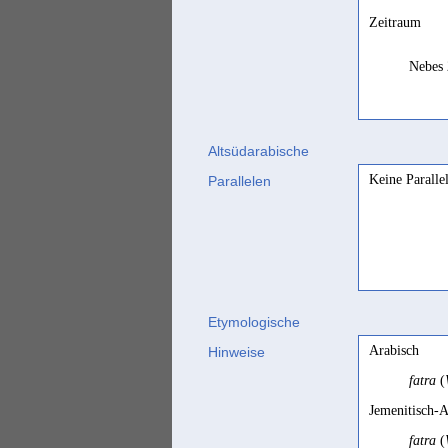
Zeitraum
Nebes 
Altsüdarabische
Keine Paralle
Parallelen
Etymologische
Arabisch
Hinweise
fatra
(
Jemenitisch-A
fatra
(