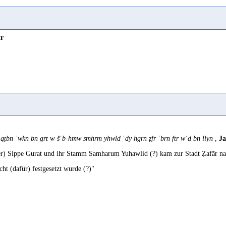
tr
 qṭbn ʾwkn bn grt w-šʿb-hmw smhrm yhwld ʿdy hgrn ẓfr ʿbrn ftr wʿd bn llyn
,
Ja
er) Sippe Gurat und ihr Stamm Samharum Yuhawlid (?) kam zur Stadt Ẓafār nac
cht (dafür) festgesetzt wurde (?)"