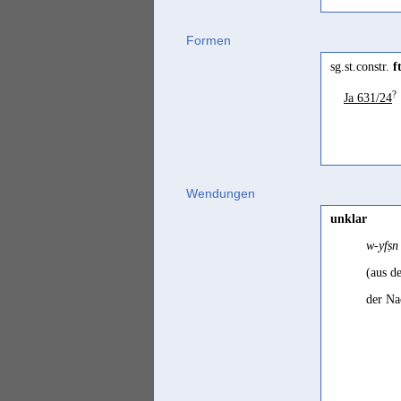
Formen
sg.st.constr.
f
?
Ja 631/24
Wendungen
unklar
w-yfṣn
(aus d
der Na