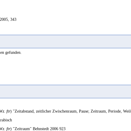
2005, 343
len gefunden.
Wz. ftr
) "Zeitabstand, zeitlicher Zwischenraum, Pause; Zeitraum, Periode, We
rabisch
Wz. ftr
) "Zeitraum" Behnstedt 2006 923