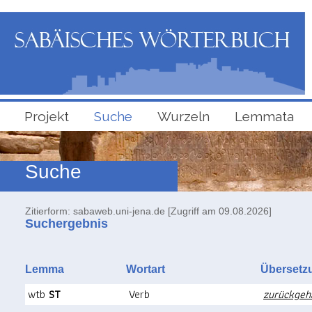
Projekt
Suche
Wurzeln
Lemmata
Suche
Zitierform: sabaweb.uni-jena.de [Zugriff am 09.08.2026]
Suchergebnis
Lemma
Wortart
Überse
wtb
ST
Verb
zurückgeh