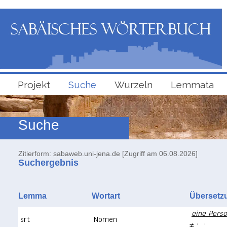
Projekt
Suche
Wurzeln
Lemmata
Suche
Zitierform: sabaweb.uni-jena.de [Zugriff am 06.08.2026]
Suchergebnis
Lemma
Wortart
Überse
eine Pers
srt
Nomen
≠ "..."