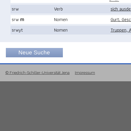
srw
Verb
sich ausdeh
srw
m
Nomen
Gurt; Gesc
srwyt
Nomen
Truppen, 
Neue Suche
© Friedrich-Schiller-Universität Jena
Impressum