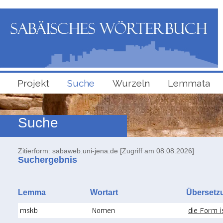
Projekt
Suche
Wurzeln
Lemmata
Suche
Zitierform: sabaweb.uni-jena.de [Zugriff am 08.08.2026]
Suchergebnis
Lemma
Wortart
Überse
mskb
Nomen
die Form i