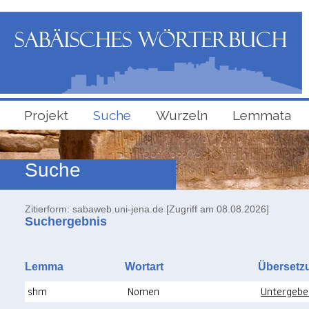
Projekt
Suche
Wurzeln
Lemmata
Suche
Zitierform: sabaweb.uni-jena.de [Zugriff am 08.08.2026]
Suchergebnis
Lemma
Wortart
Überse
shm
Nomen
Untergeben