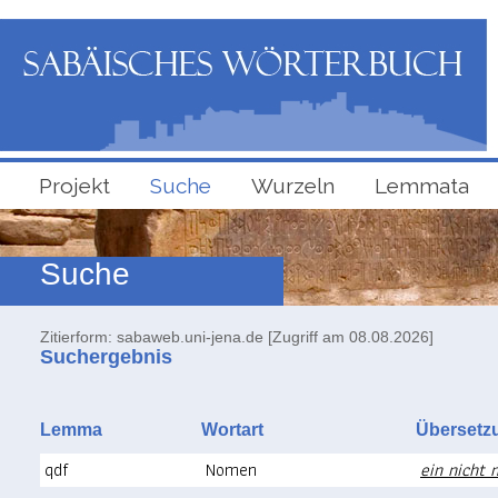
Projekt
Suche
Wurzeln
Lemmata
Suche
Zitierform: sabaweb.uni-jena.de [Zugriff am 08.08.2026]
Suchergebnis
Lemma
Wortart
Überse
qdf
Nomen
ein nicht