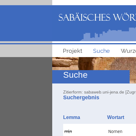
Projekt
Suche
Wurz
Suche
Zitierform: sabaweb.uni-jena.de [Zugr
Suchergebnis
Lemma
Wortart
mln
Nomen