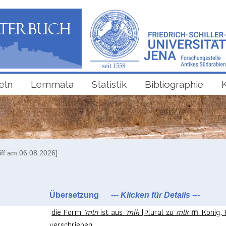
eln
Lemmata
Statistik
Bibliographie
iff am 06.08.2026]
Übersetzung
--- Klicken für Details ---
die Form
ʾmln
ist aus
ʾmlk
(Plural zu
mlk
m
'König, 
verschrieben