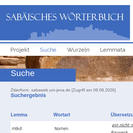
Projekt
Suche
Wurzeln
Lemmata
Suche
Zitierform: sabaweb.uni-jena.de [Zugriff am 08.08.2026]
Suchergebnis
Lemma
Wortart
Überse
ein nicht 
mlkd
Nomen
Bauwerk