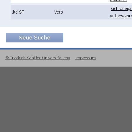
sich aneig
lkd
ST
Verb
aufbewahre
Neue Suche
© Friedrich-Schiller-Universität Jena
Impressum