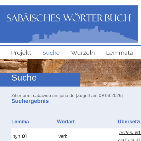
Projekt
Suche
Wurzeln
Lemmata
Suche
Zitierform: sabaweb.uni-jena.de [Zugriff am 09.08.2026]
Suchergebnis
Lemma
Wortart
Überse
helfen
; er
hyn
01
Verb
hʿn
(
ʿwn
H
)