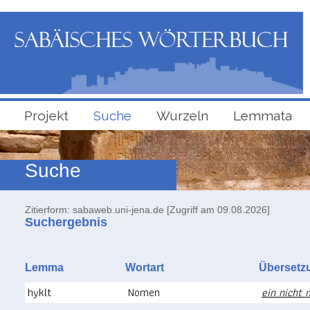
Projekt
Suche
Wurzeln
Lemmata
Suche
Zitierform: sabaweb.uni-jena.de [Zugriff am 09.08.2026]
Suchergebnis
Lemma
Wortart
Überse
hyklt
Nomen
ein nicht