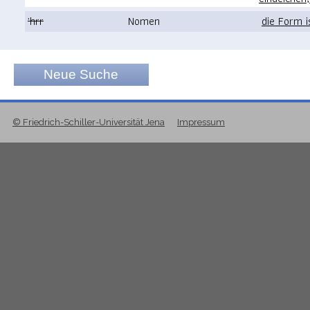
ʾhrr
Nomen
die Form 
Neue Suche
© Friedrich-Schiller-Universität Jena
Impressum