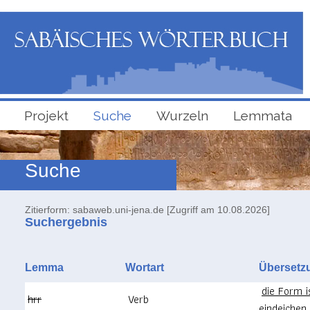
Projekt
Suche
Wurzeln
Lemmata
Suche
Zitierform: sabaweb.uni-jena.de [Zugriff am 10.08.2026]
Suchergebnis
Lemma
Wortart
Überse
die Form 
hrr
Verb
eindeichen