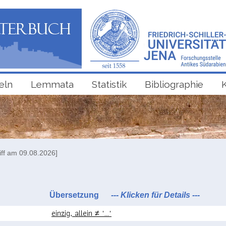
eln
Lemmata
Statistik
Bibliographie
iff am 09.08.2026]
Übersetzung
--- Klicken für Details ---
einzig, allein ≠ "..."