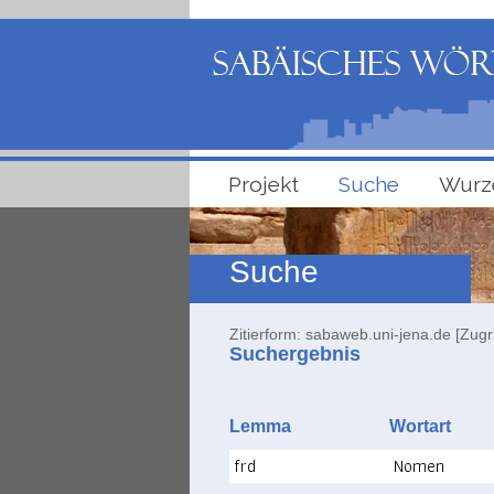
Projekt
Suche
Wurz
Suche
Zitierform: sabaweb.uni-jena.de [Zugr
Suchergebnis
Lemma
Wortart
frd
Nomen