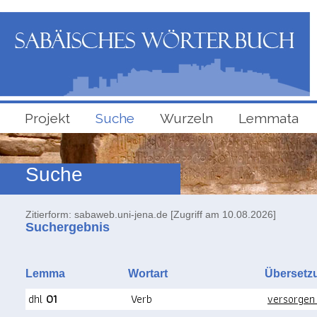
Projekt
Suche
Wurzeln
Lemmata
Suche
Zitierform: sabaweb.uni-jena.de [Zugriff am 10.08.2026]
Suchergebnis
Lemma
Wortart
Überse
dhl
01
Verb
versorgen o