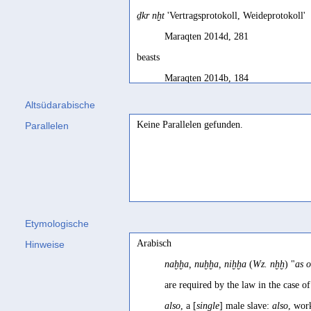
ḏkr nḫt
'Vertragsprotokoll, Weideprotokoll'
Maraqten 2014d, 281
beasts
Maraqten 2014b, 184
funds, assets (?)
reading doubtful
Altsüdarabische
Biella 1982, 301
Keine Parallelen gefunden.
Parallelen
Herdentiere
Maraqten 2014d, 397
Tiere oder Nutztiere, Herdentiere
Maraqten 2014d, 281
Etymologische
Weidetiere
Arabisch
Hinweise
Maraqten 2014d, 281
naḫḫa, nuḫḫa, niḫḫa
(
Wz. nḫḫ
) "
as o
are required by the law in the case of
also
, a [
single
] male slave:
also
, wor