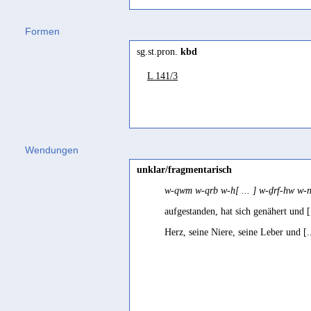
Gəʿəz
Formen
kabd
(
Wz. kbd
) "liver, stomach, bel
sg.st.pron.
kbd
Ḥarsusi
L 141/3
šendēt
(
Wz. šbd
) "liver" Johnstone 1
Hebräisch
kaḇed
(
Wz. kbd
) "Leber" Gesenius 1
Jemenitisch-Arabisch
Wendungen
kibd
(
Wz. kbd
) "Leber" Behnstedt 2
unklar/fragmentarisch
Jibbali
w-qwm w-qrb w-h[ ... ] w-ḏrf-hw w-
s~əbdét
(
Wz. kbd
) "liver; courage" 
aufgestanden, hat sich genähert und [
Mehri
Herz, seine Niere, seine Leber und [.
šəbdīt
(
Wz. šbd (< kbd)
) "liver" Joh