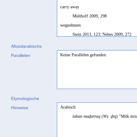
carry away
Multhoff 2009, 298
wegnehmen
Stein 2013, 123; Nebes 2009, 272
wegtragen
Altsüdarabische
Keine Parallelen gefunden.
Parallelen
Multhoff/Stein 2008, 39; Multhoff 2
Etymologische
Arabisch
Hinweise
laban muḏarraq
(
Wz. ḏrq
) "Milk mix