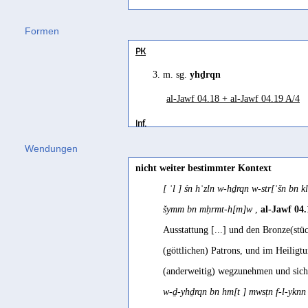
Formen
PK
3. m. sg.
yhḏrqn
al-Jawf 04.18 + al-Jawf 04.19 A/4
Inf.
hḏrqn
Wendungen
nicht weiter bestimmter Kontext
al-Jawf 04.18 + al-Jawf 04.19 A/1
[ ʾl ] śn hʿzln w-hḏrqn w-str[ʾšn bn
šymm bn mḥrmt-h[m]w
,
al-Jawf 04.
Ausstattung [...] und den Bronze(stü
(göttlichen) Patrons, und im Heiligt
(anderweitig) wegzunehmen und sich
w-ḏ-yhḏrqn bn hm[t ] mwsṭn f-l-ykn