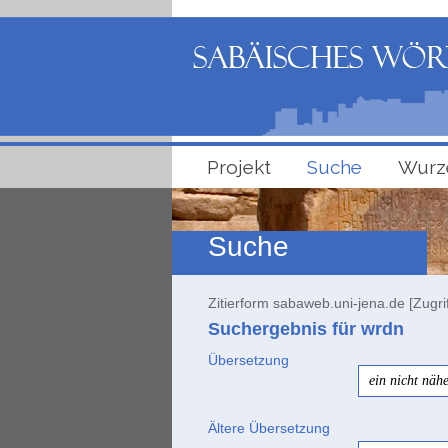
Projekt
Suche
Wurz
Suche
Zitierform sabaweb.uni-jena.de [Zugri
Suchergebnis für wrdn
Übersetzung
ein nicht näh
Ältere Übersetzung