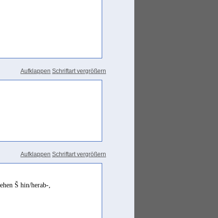
iensten betrauten Beamten denken
Aufklappen
Schriftart vergrößern
Aufklappen
Schriftart vergrößern
gehen Š hin/herab-,