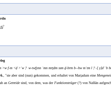
Wz. wrd
) "Da die nach dem Schema
fʿln
gebildeten Substantive in aller Regel 
aber Berufsbezeichnungen wiedergeben (Stein (2003a) 57), soll eine weitergehe
rdn
2010 523
?
/6
a
(
Wz. wrd
) "kommen, ankommen; erscheinen; vorkommen, darin stehen, erwähn
en, gelangen zu, reisen nach" Wehr 1985 1389
a
(
Wz. wrd
) "descend, go down, come down" Leslau 1991 617
eleg
 >w f-m <ḍ >ʾw﹖ w-twfynn ʿmn mrṯdm ssm ḏ-brm b--hw mʾtm l﹖-[ y]dʿʾb bk
(
Wz. wrd
) "to go down to water, fetch water" Johnstone 1977 136
-6.
, "sie aber sind (nun) gekommen, und erhaltet von Marṯadum eine
Mengenei
ʾab an
Getreide
sind, von dem, was der
Funktionsträger
(?) von Naššān aufgesch
(
Wz. yrd
) "hinab-, herabsteigen" Gesenius 18 492
rabisch
(
Wz. wrd
) "zurückkehren, -kommen" Behnstedt 2006 1291