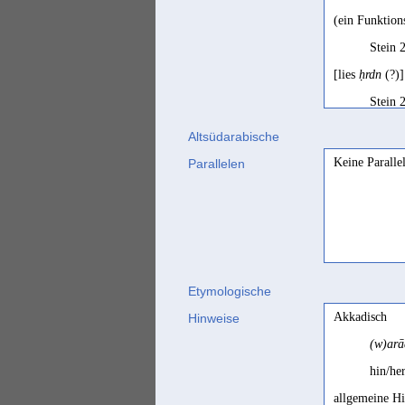
(ein Funktions
Stein 
[lies
ḥrdn
(?)]
Stein 
Die Wurzel
W
Altsüdarabische
lassen.
Keine Paralle
Parallelen
Stein 
Etymologische
Akkadisch
Hinweise
(w)arā
hin/he
allgemeine H