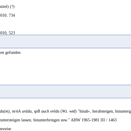
titel) (?)
2010, 734
2010, 523
RD
mit ihrer Grundbedeutung 'herabsteigen' indes könnte an einen mit Botend
len gefunden.
2010, 523
du(m), m/nA urādu, spB auch erēdu
(
Wz. wrd
) "hinab-, herabsteigen, hinunter
runtersteigen lassen, hinunterbringen usw." AHW 1965-1981 III / 1463
inweise