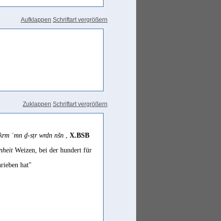
jedoch Verbalnomina und Abstrakta,
Aufklappen
Schriftart vergrößern
nde Festlegung hier unterbleiben."
t, genannt werden; erreichen,
Zuklappen
Schriftart vergrößern
rm ʿmn ḏ-sṭr wrdn nšn
,
X.BSB
nheit
Weizen, bei der hundert für
rieben hat"