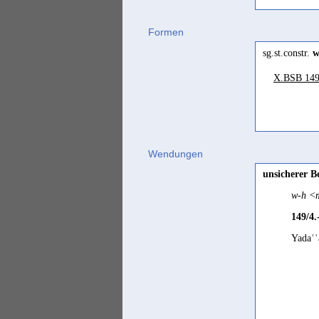
wrdn
(
Formen
nicht 
sg.st.constr.
w
Stein 
X.BSB 149
Arabisch
warad
ankomm
Gəʿəz
Wendungen
warad
unsicherer B
Ḥarsusi
w-h <m
werōd
149/4.
Hebräisch
Yadaʿ
yarad
Jemenitisch-A
warad
Jibbali