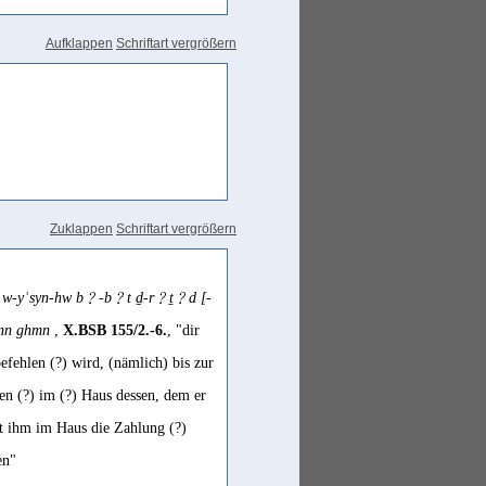
Aufklappen
Schriftart vergrößern
Zuklappen
Schriftart vergrößern
t w-yʾsyn-hw b﹖-b﹖t ḏ-r﹖ṯ﹖d [-
ʿnn ghmn
,
X.BSB 155/2.-6.
, "dir
efehlen (?) wird, (nämlich) bis zur
en (?) im (?) Haus dessen, dem er
et ihm im Haus die Zahlung (?)
en"