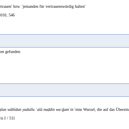
trauen' bzw. 'jemanden für vertrauenswürdig halten'
2010, 546
2010, 730
len gefunden.
ṣlun wāhīdun yadullu ʿalā naḍdin wa-ǧamʿin
'eine Wurzel, die auf das Überei
is I / 511