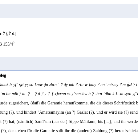
r﹖ṯ﹖d[
?
B 155/4
eleg
f-ḍmnk b-yfʿ syt yṣwn-kmw ḏn zbrn ʿ﹖dy mḥ﹖rtn w-ḥmy﹖nn ʾmtsmy﹖m ġzl﹖
mʿm bn mlk﹖m ﹖ ʿ﹖d﹖y﹖ [ x]xxnn w-yʾsnn-hw b﹖-btn ʾdbn k-l--m sytn yf
urde zugesichert, (daß) die Garantie heraufkomme, die dir dieses Schriftstück b
ung (?), und hindert ʾAmatsamāyim (an ?) Ġazlat (?), und er wird sie (?) send
ut (?) hat, (nämlich) Samīʿum (aus der) Sippe Mālikum, bis [...], und ihr werd
 (?), denn eben für die Garantie sollt ihr die (andere) Zahlung (?) heraufschick