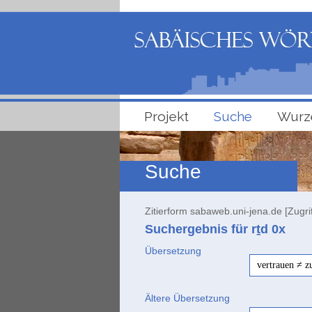
Projekt
Suche
Wurz
Suche
Zitierform sabaweb.uni-jena.de [Zugri
Suchergebnis für rṯd
0x
Übersetzung
vertrauen ≠ 
Ältere Übersetzung