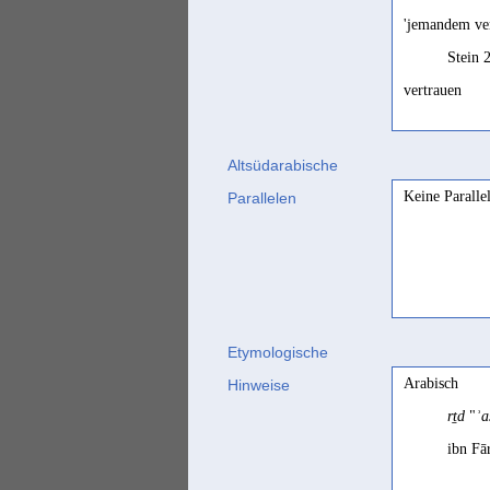
'jemandem ver
Stein 
vertrauen
Stein 
Altsüdarabische
Keine Paralle
Parallelen
Etymologische
Arabisch
Hinweise
rṯd
"
ʾa
ibn Fār