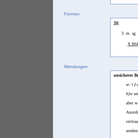
Formen
SK
3. m. sg.
X.BS
Wendungen
unsicherer B
w-ʾt 
h]w s
aber w
Anordn
vertra
senden