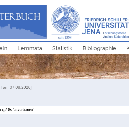
eln
Lemmata
Statistik
Bibliographie
ff am 07.08.2026]
zu
rṯd
0x
'anvertrauen'