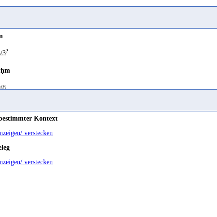
Jändl 2009 181
n
hwertig (?)
?
/3
Jändl 2009 114
yḥm
- bzw. Werteinheit
/8
Jändl 2009 102
fect quality ≠ red color
 bestimmter Kontext
Stein 2010a 327
anzeigen/ verstecken
eleg
Ghūl 1993 287; Irvine 1964 25; Jamme 1976 126
anzeigen/ verstecken
dish-brown
Jamme 1955g 512