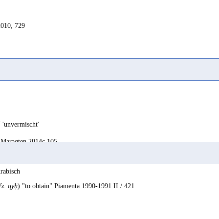
2010, 729
2010, 385
ī
'unvermischt'
Maraqten 2014c 105
rabisch
z. qyḥ
) "to obtain" Piamenta 1990-1991 II / 421
ellent
Jemen 1998 327