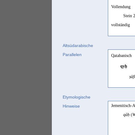
Vollendung
Stein 
vollständig
Stein 
Altsüdarabische
Parallelen
Qatabanisch
qyḥ
ṣāf
Etymologische
Ḥaḍramitisch
Jemenitisch-A
Hinweise
qyḥ
qāḥ
(
W
exz