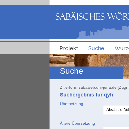
Projekt
Suche
Wurz
Suche
Zitierform sabaweb.uni-jena.de [Zugri
Suchergebnis für qyḥ
Übersetzung
Abschluß, Vo
Ältere Übersetzung