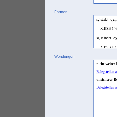
gut
Formen
sg.st.det.
qyḥ
hoc
X.BSB 146
sg.st.indet.
q
Maß
X.BSB 109
Wendungen
per
nicht weiter
Belegstellen 
red
unsicherer B
Belegstellen 
red
rot