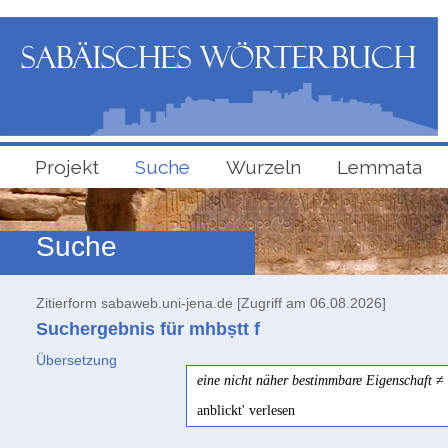
Projekt
Suche
Wurzeln
Lemmata
Suche
Zitierform sabaweb.uni-jena.de [Zugriff am 06.08.2026]
Suchergebnis für mhbṣtt
f
Übersetzung
eine nicht näher bestimmbare Eigenschaft
≠ 
anblickt' verlesen