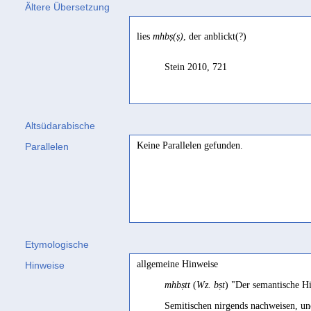
Ältere Übersetzung
lies
mhbṣ(ṣ)
, der anblickt(?)
Stein 2010, 721
Altsüdarabische
Keine Parallelen gefunden.
Parallelen
Etymologische
allgemeine Hinweise
Hinweise
mhbṣtt
(
Wz. bṣt
) "Der semantische H
Semitischen nirgends nachweisen, u