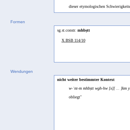
dieser etymologischen Schwierigkeite
ließe. Unter Verweis auf arabisch
baṣ
Formen
eine Bedeutung #ins Angesicht blick
sg.st.constr.
mhbṣtt
inhaltlich unsichere Kontext indes l
X.BSB 114/10
Wendungen
nicht weiter bestimmter Kontext
w-ʾnt-m mhbṣtt wgh-hw [x][ ... ]km 
obliegt"