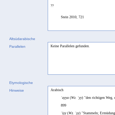
??
Stein 2010, 721
Altsüdarabische
Keine Parallelen gefunden.
Parallelen
Etymologische
Arabisch
Hinweise
ʿayya
(
Wz. ʿyy
) "den richtigen Weg, 
899
ʿiyy
(
Wz. ʿyy
) "Stammeln; Ermüdung