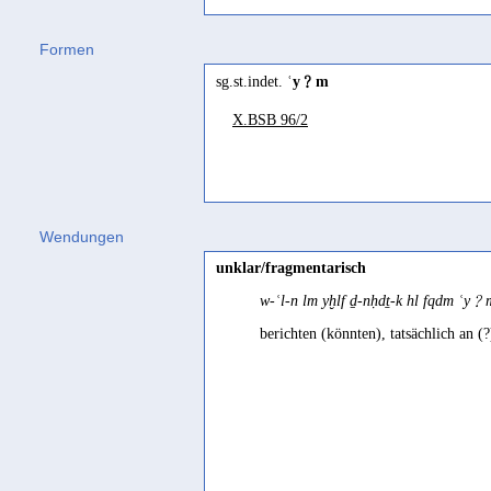
Gəʿəz
Formen
ʿawya
(
Wz. ʿwy
) "moan, wail" Lesla
sg.st.indet.
ʿy﹖m
ʿayaya
(
Wz. ʿyy
) "err, wander from, d
X.BSB 96/2
be separated" Leslau 1991 80
ʿəyyuy
(
Wz. ʿyy
) "insane, senseless, d
Ḥarsusi
šʿeyē
(
Wz. ʿyy
) "to pity" Johnstone 
Wendungen
Jemenitisch-Arabisch
unklar/fragmentarisch
ʿawī
(
Wz. ʿwy
) "weinen" Behnstedt 
w-ʿl-n lm yḫlf ḏ-nḥdṯ-k hl fqdm ʿy
ʾaʿyā
(
Wz. ʿyy
) "ermüden" Behnsted
berichten (könnten), tatsächlich an (
Jibbali
~saʿyé
(
Wz. ʿwy
) "to feel compassio
ʿē
(
Wz. ʿwy
) "(dog, wolf) to bark, w
Mehri
šəʿəyē
(
Wz. ʿyy
) "to feel compassion