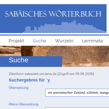
Projekt
Suche
Wurzeln
Lemmata
Suche
Zitierform sabaweb.uni-jena.de [Zugriff am 09.08.2026]
Suchergebnis für ʿy
Übersetzung
ein unerwünschter Zustand
;
schlimm
; mange
Ältere Übersetzung