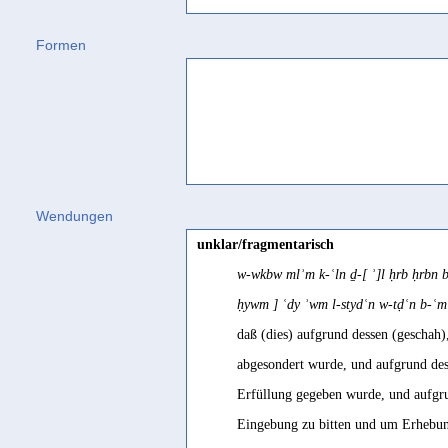
Formen
Wendungen
unklar/fragmentarisch
w-wkbw mlʾm k-ʿln ḏ-[ ʾ]l ḥrb ḥrbn b
ḥywm ] ʿdy ʾwm l-stydʿn w-tḍʿn b-ʿm
daß (dies) aufgrund dessen (geschah),
abgesondert wurde, und aufgrund dess
Erfüllung gegeben wurde, und aufgr
Eingebung zu bitten und um Erhebung z