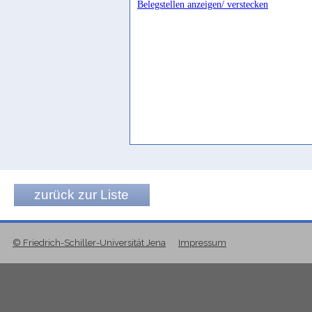
Belegstellen anzeigen/ verstecken
160/I.4
,
X.BSB 164/A.2
,
X.BSB 168/2
,
?
204/9'
,
X.BSB 26/4
,
X.BSB 282/2
,
X.B
286/4
,
X.BSB 286/7
,
X.BSB 291/3
,
X.BS
88/3
,
X.BSB 88/4
,
X.BSB 90/1
,
X.BSB 9
95/4
,
X.BSB 95/10
,
X.BSB 96/1
,
X.BSB 
11738/2
,
YM 11738/4
,
YM 11738/6
,
YM 
11/6
,
ZI 11/7
,
ZI 11/8
,
ZI 11/9
,
ZI 11/10
sg. f. obl.
-k
ATHS 2/1
,
ATHS 2/2
,
ATHS 2/3
,
ATHS 2
zurück zur Liste
A/2
,
Document B/1
,
Document B/2
,
Doc
Oost.Inst. 14/5
,
Oost.Inst. 14/6
,
W.Tablet
© Friedrich-Schiller-Universität Jena
Impressum
X.BSB 113/6
,
X.BSB 114/11
,
X.BSB 131
X.BSB 86/11
,
X.BSB 86/12
,
X.BSB 97/3
sg. m. obl.
-k﹖