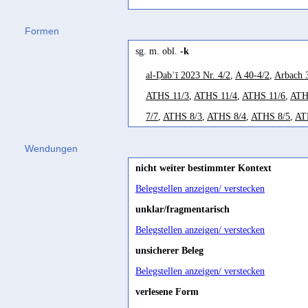
Robin 2008a, 85
Formen
te
sg. m. obl.
-k
Cohen/Rodinson 1966, 125
al-Ḍabʿī 2023 Nr. 4/2
,
A 40-4/2
,
Arbach 
ATHS 11/3
,
ATHS 11/4
,
ATHS 11/6
,
ATH
7/7
,
ATHS 8/3
,
ATHS 8/4
,
ATHS 8/5
,
AT
Maqwala-zabūr 6/1
,
Maqwala-zabūr 6/2
,
Wendungen
68/5
,
Mon.script.sab. 68/8
,
MṢM 213/1
,
nicht weiter bestimmter Kontext
103/13
,
X.BSB 103/14
,
X.BSB 104/2
,
X.
Belegstellen anzeigen/ verstecken
107/6
,
X.BSB 108/1'
,
X.BSB 108/2'
,
X.B
unklar/fragmentarisch
117/8
,
X.BSB 119/3
,
X.BSB 119/5
,
X.BS
Belegstellen anzeigen/ verstecken
X.BSB 124/10
,
X.BSB 124/13
,
X.BSB 1
unsicherer Beleg
?
X.BSB 135/3
,
X.BSB 140/3
,
X.BSB 14
Belegstellen anzeigen/ verstecken
X.BSB 149/21
,
X.BSB 149/23
,
X.BSB 1
verlesene Form
?
X.BSB 153/3'
,
X.BSB 153/4'
,
X.BSB 1