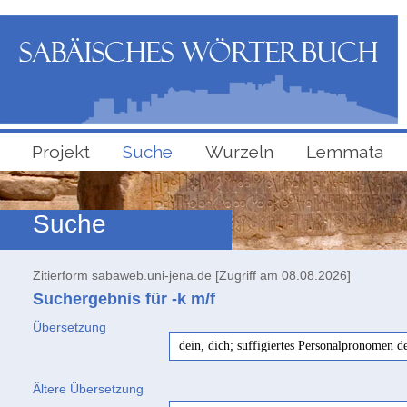
Projekt
Suche
Wurzeln
Lemmata
Suche
Zitierform sabaweb.uni-jena.de [Zugriff am 08.08.2026]
Suchergebnis für -k
m/f
Übersetzung
dein, dich; suffigiertes Personalpronomen d
Ältere Übersetzung