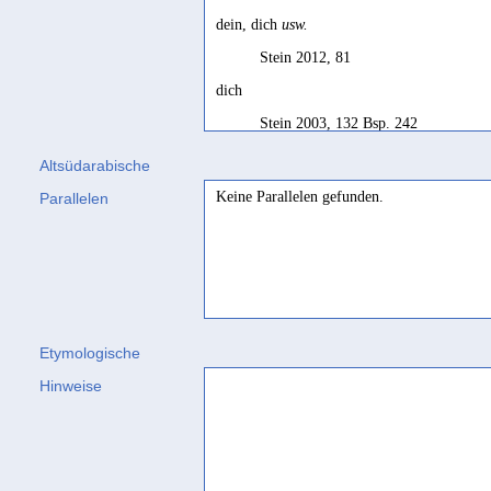
dein, dich
usw.
Stein 2012, 81
dich
Stein 2003, 132 Bsp. 242
euch
Altsüdarabische
Schiettecatte 2009, 133 Bsp. 244
Keine Parallelen gefunden.
Parallelen
euch beide
Stein 2003, 132 Bsp. 243
euer beider, euch beide
usw.
Stein 2012, 81
Etymologische
euer, euch
usw.
Hinweise
Stein 2012, 81
notre
Jamme 1971, 86
ta