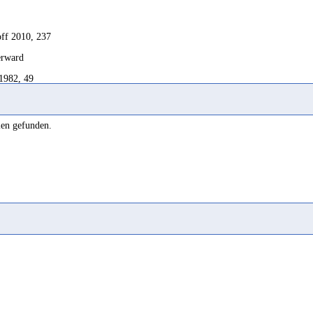
ff 2010, 237
terward
 1982, 49
1995, 41 Bsp. 109
len gefunden.
ans 1956c, 147
er 1897, 15; Sima 2001a, 285; Stein 2003, 104 Bsp. 161
1995, 39 Bsp. 93; Rhodokanakis 1926, 468
1995, 40 Bsp. 97; Stein 2002, 455; Müller 1986, 154