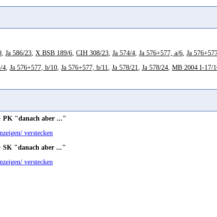
, 376; Guidi 1926, 26
2014, 185; Ryckmans 1968a, 263
0
,
Ja 586/23
,
X.BSB 189/6
,
CIH 308/23
,
Ja 574/4
,
Ja 576+577, a/6
,
Ja 576+577
s entrefaites
/4
,
Ja 576+577, b/10
,
Ja 576+577, b/11
,
Ja 578/21
,
Ja 578/24
,
MB 2004 I-17/1
nçais, 25
einde
 331
s/20
daran
 PK "danach aber ..."
1995, 40 Bsp. 105
anzeigen/ verstecken
22
,
NNAG 12/23
f.
 SK "danach aber ..."
n 1976a, 36
anzeigen/ verstecken
anakis 1938, 75
 1899, 6