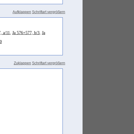
Aufklappen
Schriftart vergrößern
, a/11
,
Ja 576+577, b/3
,
Ja
0
Zuklappen
Schriftart vergrößern