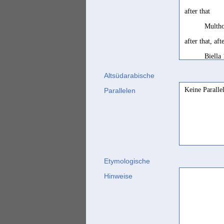
after that
Multho
after that, af
Biella
anschließend
Altsüdarabische
Nebes 
Keine Paralle
Parallelen
après celà
Ryckm
danach
Winckl
Etymologische
darauf
Hinweise
Nebes 
daraufhin
Nebes 
deinde