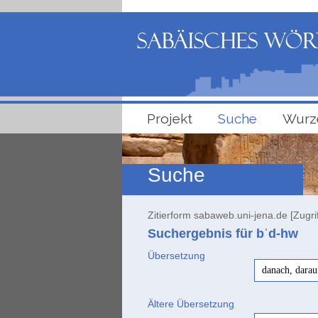
Projekt
Suche
Wurz
Suche
Zitierform sabaweb.uni-jena.de [Zugri
Suchergebnis für bʿd-hw
Übersetzung
danach, darau
Ältere Übersetzung