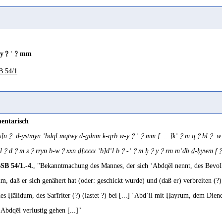
a
(
Wz. ʿmm
) "be numerous, be abundant" Leslau 1991 63
undance
y﹖ʿ﹖mm
Mazzini 2022a 135 Fn. 26
B 54/1
mîm (?)
RES VI 146
igated territory (?)
entarisch
Rossi 2022 283
 ʾs]n﹖ ḏ-ystmyn ʿbdql mqtwy ḏ-gdnm k-qrb w-y﹖ʿ﹖mm [ ... ]kʾ﹖m q﹖
igated territory, land to be soaked (?)
l﹖d﹖m s﹖rryn b-w﹖xxn ḏ[xxxx ʿb]dʾl b﹖-ʿ﹖m ḫ﹖y﹖rm mʾdb ḏ-ḥywm f﹖-l﹖
Arbach/Rossi 2022 31
SB 54/1.-4.
, "Bekanntmachung des Mannes, der sich ʿAbdqēl nennt, des Bevol
m, daß er sich genähert hat (oder: geschickt wurde) und (daß er) verbreiten (?)
ge, wide
es Ḫālidum, des Sarīriter (?) (lastet ?) bei [...] ʿAbdʾil mit Ḫayrum, dem Die
Mazzini 2022a 135 Fn. 26
Abdqēl verlustig gehen [...]"
 année