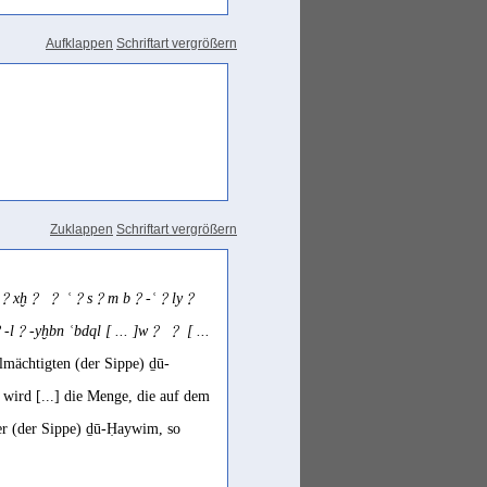
Aufklappen
Schriftart vergrößern
Zuklappen
Schriftart vergrößern
bl﹖ w﹖xḫ﹖ ﹖ ʿ﹖s﹖m b﹖-ʿ﹖ly﹖
-yḫbn ʿbdql [ ... ]w﹖ ﹖ [ ...
lmächtigten (der Sippe) ḏū-
 wird [...] die Menge, die auf dem
ner (der Sippe) ḏū-Ḥaywim, so