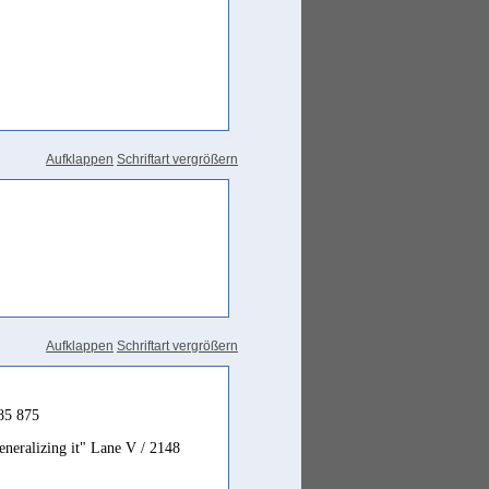
Aufklappen
Schriftart vergrößern
Aufklappen
Schriftart vergrößern
985 875
eneralizing it" Lane V / 2148