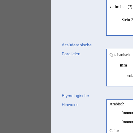
verbreiten (?)
Stein 
Altsüdarabische
Parallelen
Qatabanisch
ʿmm
enl
Etymologische
exp
Arabisch
Hinweise
ʿamma
rie
ʿamm
Gəʿəz