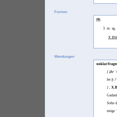
Minäisch
ʿamam
Formen
ʿmm
PK
ab
3. m. sg.
X.BS
ʿA
Wendungen
irr
unklar/fragm
[ ḏkr
irr
bn ḫ﹖
]
,
X.B
Gadani
lar
Sohn d
möge ʿ
par