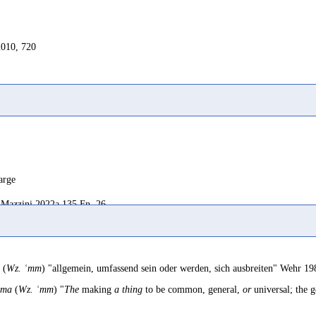
2010, 720
arge
Mazzini 2022a 135 Fn. 26
and ≠ to hoard water in order to hold it back
CSAI 62
(
Wz. ʿmm
) "allgemein, umfassend sein oder werden, sich ausbreiten" Wehr 1
mpire
ama
(
Wz. ʿmm
) "
The
making
a thing
to be common, general,
or
universal; the g
Avanzini
et al.
1994 28