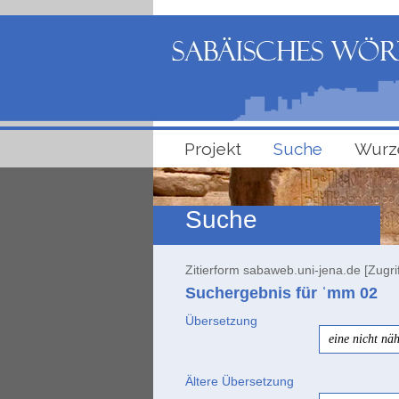
Projekt
Suche
Wurz
Suche
Zitierform sabaweb.uni-jena.de [Zugri
Suchergebnis für ʿmm
02
Übersetzung
eine nicht nä
Ältere Übersetzung