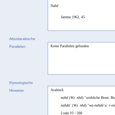
Nahd
Jamme 1962, 45
Altsüdarabische
Keine Parallelen gefunden.
Parallelen
Etymologische
Arabisch
Hinweise
nahd
(
Wz. nhd
) "weibliche Brust, 
nahdāʾ
(
Wz. nhd
) "
wa-nahdāʾu: r-ra
Lisān VI / 268