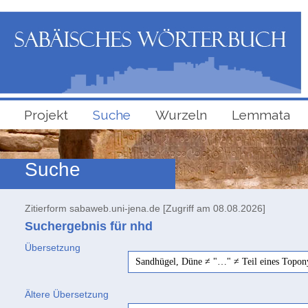
Projekt
Suche
Wurzeln
Lemmata
Suche
Zitierform sabaweb.uni-jena.de [Zugriff am 08.08.2026]
Suchergebnis für nhd
Übersetzung
Sandhügel, Düne ≠ "…" ≠ Teil eines Topo
Ältere Übersetzung