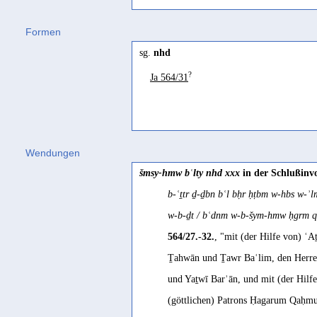
Jemenitisch-Arabisch
Formen
nahd
(
Wz. nhd
) "wbl. Brust" Behnst
sg.
nhd
?
Ja 564/31
Wendungen
šmsy-hmw bʿlty nhd xxx
in der Schlußinv
b-ʿṯtr ḏ-ḏbn bʿl bḥr ḥṭbm w-hbs w-
w-b-ḏt / bʿdnm w-b-šym-hmw ḥgrm q
564/27.-32.
, "mit (der Hilfe von) 
Ṯahwān und Ṯawr Baʿlim, den Herr
und Yaṯwī Barʾān, und mit (der Hilfe
(göttlichen) Patrons Ḥagarum Qaḥmu