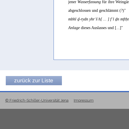
jener
Wasserfassung
für ihre Weingärt
abgeschlossen und geschlämmt (?)"
mbhl ḏ-rydn yhrʿš h[ ... ] fʿl ḏn mft
Anlage
dieses Auslasses und [...]"
zurück zur Liste
© Friedrich-Schiller-Universität Jena
Impressum