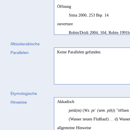
Öffnung
Sima 2000, 253 Bsp. 14
ouverture
Robin/Dridi 2004, 104; Robin 1991b
water conduit (?)
Altsüdarabische
Keine Parallelen gefunden.
Parallelen
Prioletta 2013, 191
Etymologische
Akkadisch
Hinweise
petû(m)
(
Wz. ptʾ (sem. ptḥ)
) "öffnen 
(Wasser neuen Flußlauf) ... d) Wasse
allgemeine Hinweise