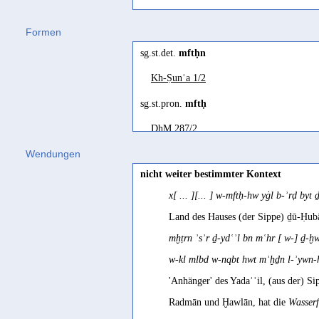
mftḥ
(
Wz. mftḥ
) "une ouverture à la b
Formen
Cette ouverture (...) servait vraisem
sg.st.det.
mftḥn
barrage." Robin 1991b 182
Kh-Ṣunʿa 1/2
Arabisch
miftaḥ
(
Wz. ftḥ
) "A conduit of water
sg.st.pron.
mftḥ
DhM 287/2
Wendungen
st.pron.
mftḥ
nicht weiter bestimmter Kontext
MAFRAY-ḏī-Ḥadīd 1/4
x[ ... ][... ] w-mftḥ-hw yġl b-ʾrḍ byt 
Land des Hauses (der Sippe) ḏū-Ḥubā
mḫṭrn ʾsʾr ḏ-ydʿʾl bn mʿhr [ w-] ḏ
w-kl mlbd w-nqbt hwt mʾḫḏn l-ʾywn
'Anhänger' des Yadaʿʾil, (aus der) 
Radmān und Ḫawlān, hat die
Wasser