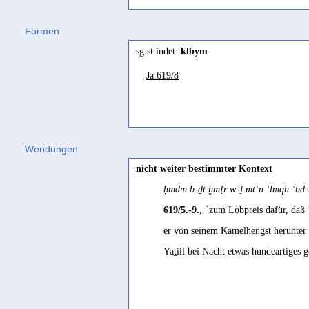
kalbī
(
Wz. klb
) "hündisch" Wehr 198
Formen
Gəʿəz
sg.st.indet.
klbym
kalb
(
Wz. klb
) "dog" Leslau 1991 28
Ja 619/8
Ḥarsusi
kawb
(
Wz. klb
) "wolf; dog" Johnsto
Hebräisch
kælæḇ
(
Wz. klb
) "Hund" Gesenius 18
Wendungen
Jemenitisch-Arabisch
nicht weiter bestimmter Kontext
kalb
(
Wz. klb
) "Hund" Behnstedt 20
ḥmdm b-ḏt ḫm[r w-] mtʿn ʾlmqh ʿbd-h
Jibbali
619/5.-9.
, "zum Lobpreis dafür, daß 
kɔb
(
Wz. klb
) "wolf; dog" Johnstone
er von seinem Kamelhengst herunter 
Mehri
Yaṯill bei Nacht etwas hundeartiges 
kawb
(
Wz. klb
) "wolf; dog" Johnsto
Safaitisch
klb
(
Wz. klb
) "dog" Al-Jallad 2015 3