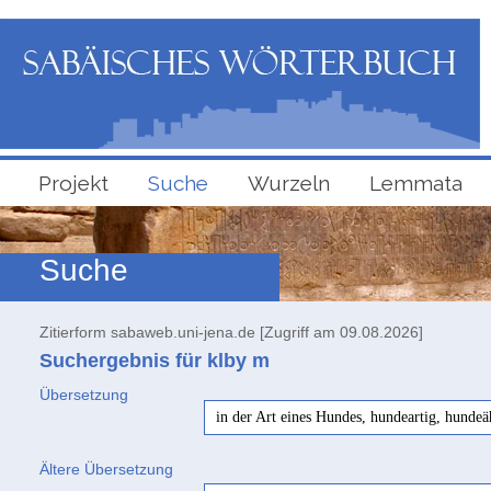
Projekt
Suche
Wurzeln
Lemmata
Suche
Zitierform sabaweb.uni-jena.de [Zugriff am 09.08.2026]
Suchergebnis für klby
m
Übersetzung
in der Art eines Hundes, hundeartig, hundeä
Ältere Übersetzung