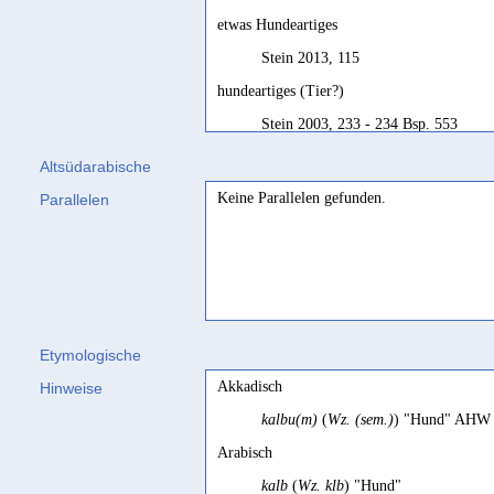
etwas Hundeartiges
Stein 2013, 115
hundeartiges (Tier?)
Stein 2003, 233 - 234 Bsp. 553
Kalbayum
Altsüdarabische
Jamme 1962, 120
Keine Parallelen gefunden.
Parallelen
Klbym
Sima 2000, 23
Etymologische
Akkadisch
Hinweise
kalbu(m)
(
Wz. (sem.)
) "Hund" AHW 1
Arabisch
kalb
(
Wz. klb
) "Hund"