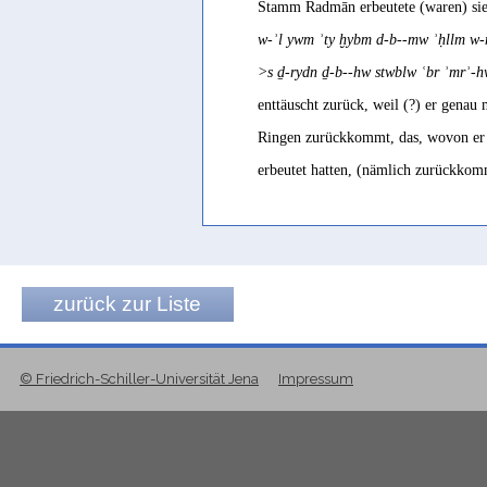
Stamm Radmān erbeutete (waren) sie
w-ʾl ywm ʾty ḫybm d-b--mw ʾḥllm 
>s ḏ-rydn ḏ-b--hw stwblw ʿbr ʾmrʾ-h
enttäuscht zurück, weil (?) er genau
Ringen zurückkommt, das, wovon er d
erbeutet hatten, (nämlich zurückkom
zurück zur Liste
© Friedrich-Schiller-Universität Jena
Impressum