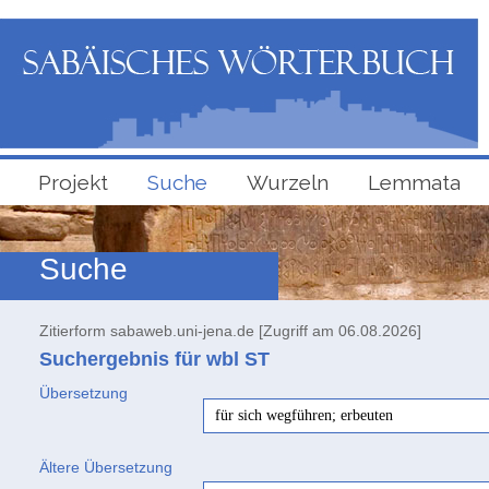
Projekt
Suche
Wurzeln
Lemmata
Suche
Zitierform sabaweb.uni-jena.de [Zugriff am 06.08.2026]
Suchergebnis für wbl
ST
Übersetzung
für sich wegführen; erbeuten
Ältere Übersetzung