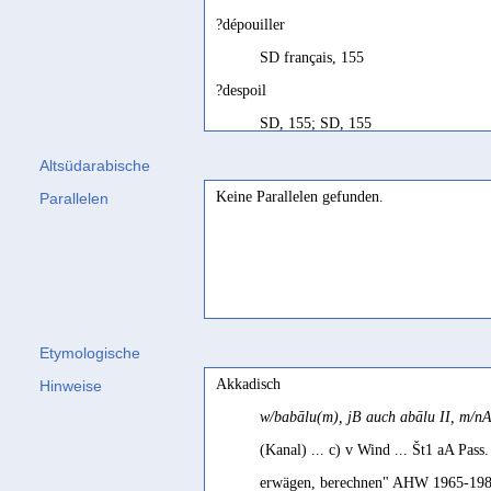
?dépouiller
SD français, 155
?despoil
SD, 155; SD, 155
sign. dubia, fortasse scriptio def. pro stblyn
c
Altsüdarabische
Conti Rossini 1931, 114
Keine Parallelen gefunden.
Parallelen
begraben (?)
Müller 1963a, 30
Beute machen < wegbringen
Stein 2010, 636
Etymologische
bewässern
Akkadisch
Hinweise
Mordtmann/Müller 1883, 53
w/babālu(m), jB auch abālu II, m/n
bury (?)
(Kanal) ... c) v Wind ... Št1 aA Pas
Biella 1982, 43
erwägen, berechnen" AHW 1965-1981
cruciavit