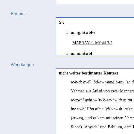
Hebräisch
CIH I, 408
Formen
yobil
(
Wz. ybl
) "bringen" Gesenius 1
genesen
SK
Safaitisch
Mordtmann/Müller 1883, 48
3. m. sg.
stwblw
tbl
(
Wz. wbl
) "to carry (back)" Al-J
überwältigen
Syrisch-Aramäisch
MAFRAY al-Miʿsāl 3/2
Rhodokanakis 1936, 72
ʾawbel
(
Wz. ybl
) "duxit; obtulit; ap
überwältigt (?, oder: begraben?)
3. m. sg.
stwbl
yabbel
(
Wz. ybl
) "duxit; tradidit; t
Müller/v. Wissmann 1976, 127
MAFRAY al-Miʿsāl 3/7
Wendungen
unversehrt bleiben
nicht weiter bestimmter Kontext
Inf.
Praetorius 1888, 61
w-b-ḏt hwšʿ ʿbd-hw yḥmd b-ṯny ʾsn ḏ
stbln
zur Leiche machen, zu Tode bringen
Yaḥmad aus Anlaß von zwei Männern g
CIH 343/16
w-stwbl qyln w-ʾty b-srt-hw ṯlṯ mʾ
Preißler 2009, 339 Fn. 191
hw stwbl šʿbn rdmn ʾrbʿy w-sbʿ mʾ
(etwas), und er kam mit seinen
Unte
Sippe) ʾAbyadaʿ und Bahīlum, dem 