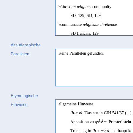
?
Christian religious
community
SD, 129; SD, 129
?communauté
religieuse chrétienne
SD français, 129
lectio dubia, significatio obscura, Gl[aser]
(
Altsüdarabische
Conti Rossini 1931, 179
Keine Parallelen gefunden.
Parallelen
abbé de son monastère
Robin 2003a, 124
Amt
Müller 1963a, 113
Etymologische
communauté
allgemeine Hinweise
Hinweise
Gajda 2009, 122
ʾb-mstl
"Das nur in CIH 541/67 (...)
communauté religieuse chrétienne, monastè
1
1
Apposition zu
qs
s
m
'Priester' ste
Robin 2000a, 59
1
Trennung in
ʾb
+
ms
tl
überhaupt korr
der Vorsteher ihrer Gemeinde