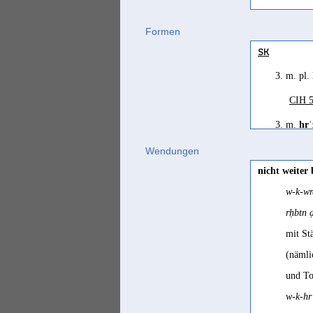
Praeto
Formen
fortschrecken
SK
Praeto
3. m. pl.
imperare
CIH 5
CIH II
imperavit
3. m.
hrʿ
Conti 
CIH 5
Wendungen
issue
a comm
nicht weiter
SD, 11
w-k-wr
jubere
rḥbtn 
mit St
CIH II
(nämli
und To
w-k-hr