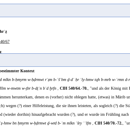
rius 1895, 13
rius 1895, 13
hrʿẓ
40/67
, 277
ẓ
Rossini 1931, 243
40/70
and
 bestimmter Kontext
3; SD, 113
d mlkn b-ḥmyrm w-ḥḍrmwt rʿẓm b-ʾšʿbm ḏ-dʾ ḥr ʿly-hmw tqh b-mrb w-ʿrmn d-r
ḍllm w-mwtm w-ṯbr b-dṯʾn bʿd ḫrfn
,
CIH 540/64.-70.
, "und als der König mit
ämmen herunterkam, denen es (vorher) nicht oblegen hatte, (etwas) in Mārib 
, 274
ch) wegen (?) einer Hilfeleistung, die sie ihnen leisteten, als sogleich (?) d
d (wieder dorthin) hinaufgebracht wurden (?), und er wurde im Frühling nach (
ʿẓ-hmw bn ḥmyrm w-ḥḍrmwt ḏ-wrd b-ʿm mlkn ʿšry ʾʾlfm
,
CIH 540/70.-72.
, "u