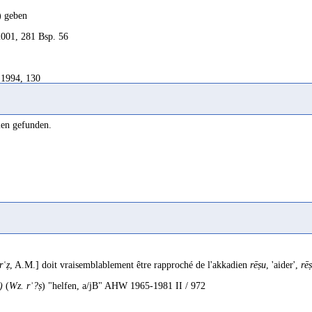
) geben
001, 281 Bsp. 56
1994, 130
2003, 209 - 210 Bsp. 475
len gefunden.
ummon
 1982, 491
re
nçais, 113
erlassen
1994, 129
rʿẓ
, A.M.] doit vraisemblablement être rapproché de l'akkadien
rēṣu
, 'aider',
rē
rlassen, einen Auftrag erteilen
)
(
Wz. rʾ?ṣ
) "helfen, a/jB" AHW 1965-1981 II / 972
 2010, 198
hrecken)