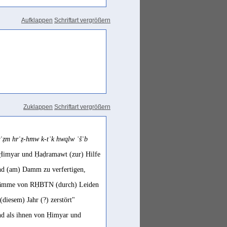
Aufklappen
Schriftart vergrößern
Zuklappen
Schriftart vergrößern
ʿẓm hrʿẓ-hmw k-tʾk hwqlw ʾšʿb
 Ḥimyar und Ḥaḍramawt (zur) Hilfe
und (am) Damm zu verfertigen,
ie Stämme von RḤBTN (durch) Leiden
diesem) Jahr (?) zerstört"
nd als ihnen von Ḥimyar und