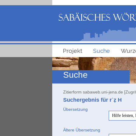
Projekt
Suche
Wurz
Suche
Zitierform sabaweb.uni-jena.de [Zugri
Suchergebnis für rʿẓ
H
Übersetzung
Hilfe leisten,
Ältere Übersetzung