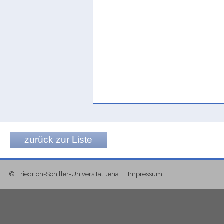
Rhodokanakis 1915a, 41
Gemeinde
Rhodokanakis 1933, 40
in full assembly
Beeston 1937a, 56
l'ensemble des corps constitués
Robin 1996, 1097
Ratsversammlung
Müller 1963a, 40
zurück zur Liste
Ratsversammlung
Rhodokanakis 1917, 78; Müller 1983
© Friedrich-Schiller-Universität Jena
Impressum
réunion
Jamme 1958-1959, 168
Versammlung