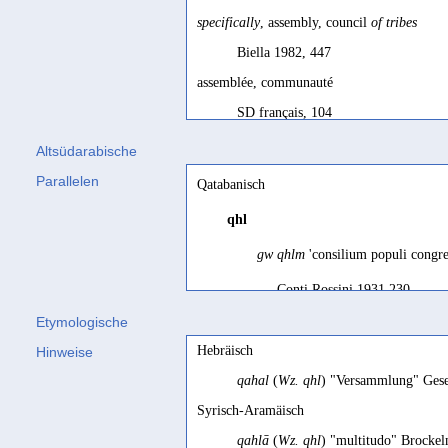
specifically
, assembly, council
of tribes
Biella 1982, 447
assemblée, communauté
SD français, 104
assembly
Altsüdarabische
Weimar 2021a, 3 Fn. 6
Parallelen
Qatabanisch
assembly, community
qhl
SD, 104; SD, 104
gw qhlm
'consilium populi congre
assembly, group
of men or (?) animals
Conti Rossini 1931 230
Biella 1982, 447
Etymologische
communauté
gw qhlm
'having its full complem
Hebräisch
Hinweise
Ryckmans 1952, 75; Calvet/Robin 19
Korotayev 1997 141
qahal
(
Wz. qhl
) "Versammlung" Gese
community
gw qhlm
may designate 'a tribal c
Syrisch-Aramäisch
Prioletta/Hull 2020, 286
Mazzini 2020 289-290
qahlā
(
Wz. qhl
) "multitudo" Brocke
congregatio