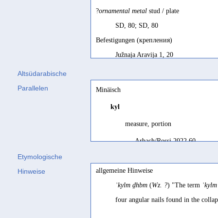
?
ornamental metal
stud / plate
SD, 80; SD, 80
Befestigungen (крепления)
Južnaja Aravija 1, 20
Beschläge (?)
Altsüdarabische
Stein 2010, 726
Parallelen
Minäisch
clou
décoratif
, plaque
décorative en métal
kyl
SD français, 80
measure, portion
Dekorelemente (?)
Arbach/Rossi 2022 60
Sima 2000, 310 Bsp. 45
Etymologische
either studs or plaques for ornamental purpo
part
allgemeine Hinweise
Hinweise
Bron 2010a 43
Beeston 1979, 93
ʾkylm ḏhbm
(
Wz. ?
) "The term
ʾkylm
portion
four angular nails found in the coll
Rossi 2022 350