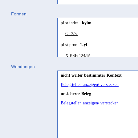
ʾkyl
Formen
"..."
pl.st.indet.
ʾkylm
Arbach 1993 55 s.r.
kyl
Gr 3/5'
kyl
0x
pl.st.pron.
ʾkyl
mésurer
?
X.BSB 124/6
Bron 2010a 43; Gajda/Arbach
Wendungen
misurare
nicht weiter bestimmter Kontext
Agostini 2023b 375
Belegstellen anzeigen/ verstecken
to measure
unsicherer Beleg
Arbach/Rossi 2022 59; Rossi
Belegstellen anzeigen/ verstecken