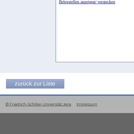
Belegstellen anzeigen/ verstecken
Jamme 1976, 2
terasse
Ryckmans 1935, 166
terrasse
RES VII, 360
terrassement
Ryckmans 1952, 35
terrasses (? vallées?)
Ryckmans 1927, 177
zurück zur Liste
Umwallungen
Müller 1963a, 97
© Friedrich-Schiller-Universität Jena
Impressum
Umwallungen, Eindämmungen
Höfner/Solá Solé 1961, 24 Fn. 41
Wälle, Dämme
Schaffer 1972, 12