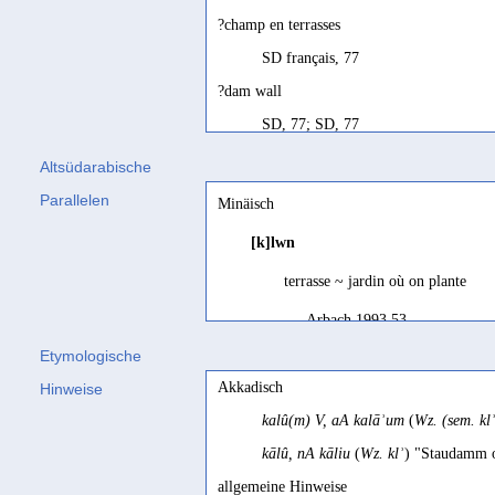
?champ en terrasses
SD français, 77
?dam wall
SD, 77; SD, 77
?mur de barrage
Altsüdarabische
SD français, 77
Parallelen
Minäisch
?terrace-field
[k]lwn
SD, 77; SD, 77
terrasse ~ jardin où on plante
[ohne Übersetzung]; Aus einer Zusammenstell
Arbach 1993 53
Bewässerungsanlage ist, vielleicht ein 'Seku
Etymologische
Sima 2000, 221 Bsp. 21 mit Fn. 201
Akkadisch
Hinweise
agger, agger fluminis
kalû(m) V, aA kalāʾum
(
Wz. (sem. kl
Conti Rossini 1931, 169
kālû, nA kāliu
(
Wz. klʾ
) "Staudamm 
argine
allgemeine Hinweise
Prioletta 2002, 343