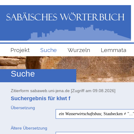
Projekt
Suche
Wurzeln
Lemmata
Suche
Zitierform sabaweb.uni-jena.de [Zugriff am 09.08.2026]
Suchergebnis für klwt
f
Übersetzung
ein Wasserwirtschaftsbau
; Staubecken ≠ "...
Ältere Übersetzung