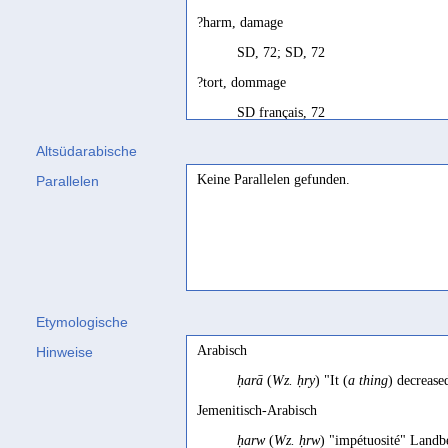
?harm, damage
SD, 72; SD, 72
?tort, dommage
SD français, 72
harm
Altsüdarabische
Maraqten 1998, 190
Keine Parallelen gefunden.
Parallelen
infamie
Prioletta/Robin 2018, 247 Fn. 22
loss, harm
Biella 1982, 189
Etymologische
noxa
Arabisch
Hinweise
CIH I, 140
ḥarā
(
Wz. ḥry
) "It (
a thing
) decrease
offensio
Jemenitisch-Arabisch
CIH II, 77
ḥarw
(
Wz. ḥrw
) "impétuosité" Landb
Schaden od. ähnliche Bed.