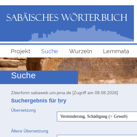
Projekt
Suche
Wurzeln
Lemmata
Suche
Zitierform sabaweb.uni-jena.de [Zugriff am 08.08.2026]
Suchergebnis für ḥry
Übersetzung
Verminderung, Schädigung (>
Gewalt
)
Ältere Übersetzung