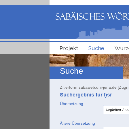
Projekt
Suche
Wurz
Suche
Zitierform sabaweb.uni-jena.de [Zugri
Suchergebnis für ḫṣr
Übersetzung
begleiten
≠ od
Ältere Übersetzung