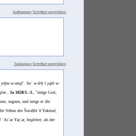
Aufklappen
Schriftart vergrößern
Zuklappen
Schriftart vergrößern
t yrḫm w-smyfʿ ʾšwʿ w-šrḥʾl yqbl w-
 qlsn
,
Ja 1028/1.-3.
, "möge Gott,
mme, segnen, und möge er die
die Söhne des Šuraḥbiʾil Yakmul,
 ʾAsʾar Yaṯʾar,
begleitet
, als der