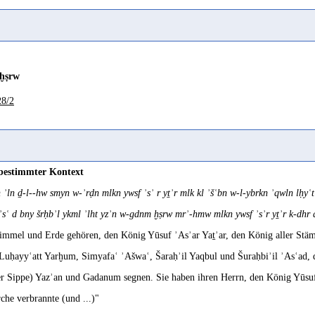
2005, 357 mit Fn. 178
2012, 81
ḫṣrw
28/2
n 1981b, 18
th
 1966a, 40
very close collaboration given to the king by the four brothers
 bestimmter Kontext
 1966a, 43
n ʾln ḏ-l--hw smyn w-ʾrḍn mlkn ywsf ʾsʾ r yṯʾr mlk kl ʾšʿbn w-l-ybrkn ʾqwln lḥyʿ
 ʾsʿ d bny šrḥbʾl ykml ʾlht yzʾn w-gdnm ḫṣrw mrʾ-hmw mlkn ywsf ʾsʾr yṯʾr k-dhr
2015d, 158
mmel und Erde gehören, den König Yūsuf ʾAsʾar Yaṯʾar, den König aller Stä
Luḥayyʿatt Yarḫum, Simyafaʿ ʾAšwaʿ, Šaraḥʾil Yaqbul und Šuraḥbiʾil ʾAsʿad, 
1991, 151
er Sippe) Yazʾan und Gadanum segnen. Sie haben ihren Herrn, den König Yūsuf
rche verbrannte (und ...)"
2008a, 89; Robin 2015e, 177