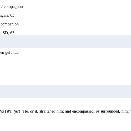
 / compagnon
nçais, 63
 companion
; SD, 63
2009, 89 Fn. 293
len gefunden.
 1982, 209
on 1969a, 27
port
n 1981b, 17
hū
(
Wz. ḫṣr
) "He,
or
it, straitened him; and encompassed,
or
surrounded, him." 
folgsmann
 2010, 176
die eigentliche Bedeutung (...) ist unklar