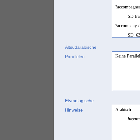
?accompagner
SD fra
?accompany /
SD, 63
accompagner
Altsüdarabische
Gajda 
Keine Paralle
Parallelen
accompany
Biella
coopérer
Rodins
Etymologische
furnished sup
Arabisch
Hinweise
Beesto
ḫaṣara
Gefährte, Ge
Müller
Gefolgsleute; 