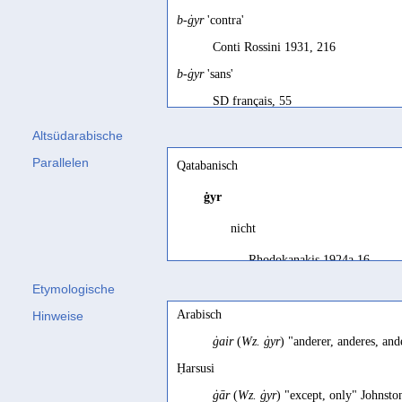
b-ġyr
'contra'
Conti Rossini 1931, 216
b-ġyr
'sans'
SD français, 55
b-ġyr
'without'
Altsüdarabische
SD, 55; Maraqten 1998, 190; SD, 55
Parallelen
Qatabanisch
ġyr-hw
'an seiner Stelle, stattdessen'
ġyr
Maraqten 2014d, 183
nicht
à l'exception de
Rhodokanakis 1924a 16
Robin 1977, 338; Robin 1982, 53
Etymologische
abgesehen von
ohne
Arabisch
Hinweise
Praetorius 1895, 24; Nebes 1995, 16
Müller 1963a 88
ġair
(
Wz. ġyr
) "anderer, anderes, an
andere als
sans
Ḥarsusi
Hartmann 1909, 312
Ryckmans 1927a 386
ġār
(
Wz. ġyr
) "except, only" Johnst
anderer; außer