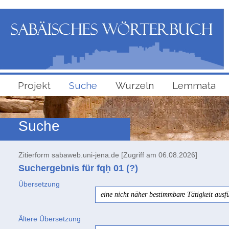
Projekt
Suche
Wurzeln
Lemmata
Suche
Zitierform sabaweb.uni-jena.de [Zugriff am 06.08.2026]
Suchergebnis für fqḥ
01
(?)
Übersetzung
eine nicht näher bestimmbare Tätigkeit ausf
Ältere Übersetzung