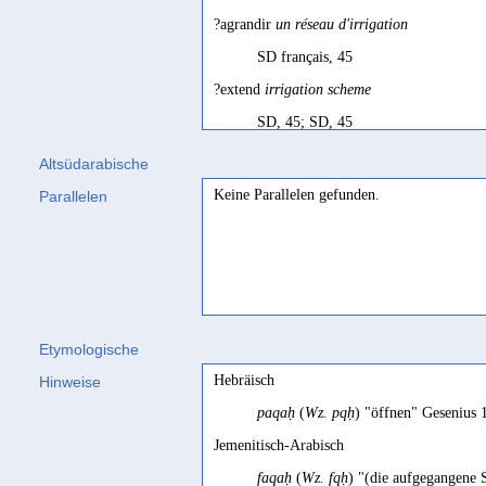
?agrandir
un réseau d'irrigation
SD français, 45
?extend
irrigation scheme
SD, 45; SD, 45
aperire
Altsüdarabische
CIH II, 276
Keine Parallelen gefunden.
Parallelen
apertura
Avanzini Torzini 1978, 68
aperuit
Conti Rossini 1931, 219
Etymologische
exploiter le sol
Hebräisch
Hinweise
Arbach 2019b, 29
paqaḥ
(
Wz. pqḥ
) "öffnen" Gesenius 
festigen, ausfüllen, glätten
Jemenitisch-Arabisch
Praetorius 1895, 11
faqaḥ
(
Wz. fqḥ
) "(die aufgegangene 
moitié