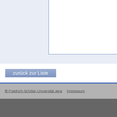
summitas columnae super quam maiores tra
Conti Rossini 1931, 218
tops of columns (?),
on which the beams of a
Biella 1982, 405
tops of columns ?
Beeston 1951b, 12
water flow
Prioletta 2013, 193 Fn. 44
zurück zur Liste
© Friedrich-Schiller-Universität Jena
Impressum