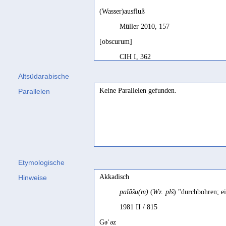
(Wasser)ausfluß
Müller 2010, 157
[obscurum]
CIH I, 362
élément d'un édifice
Altsüdarabische
SD français, 44
Keine Parallelen gefunden.
Parallelen
part of a building
SD, 44; SD, 44
assise
Robin 2015, 122
Etymologische
Ausflüsse
Akkadisch
Hinweise
Sima 2000, 212 Bsp. 1
palāšu(m)
(
Wz. plš
) "durchbohren; e
Ausgänge
1981 II / 815
Rhodokanakis 1917, 42
Gəʿəz
Ausgänge, Ausflüsse