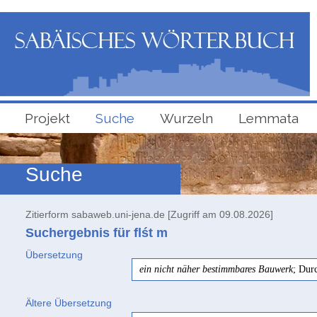
Projekt
Suche
Wurzeln
Lemmata
Suche
Zitierform sabaweb.uni-jena.de [Zugriff am 09.08.2026]
Suchergebnis für flśt
m
Übersetzung
ein nicht näher bestimmbares Bauwerk
; Dur
Ältere Übersetzung