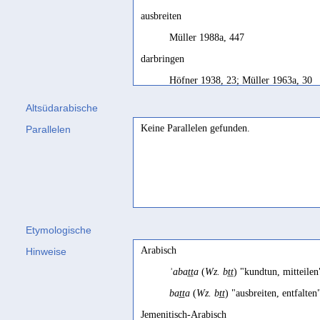
ausbreiten
Müller 1988a, 447
darbringen
Höfner 1938, 23; Müller 1963a, 30
disposer
Altsüdarabische
Bron 1989, 125; Robin 2020, 80
Keine Parallelen gefunden.
Parallelen
lay out
Beeston 1976, 411; Biella 1982, 62
offer
Beeston 1948, 195
Etymologische
offer, dedicate
Arabisch
Hinweise
Biella 1982, 38
ʾabaṯṯa
(
Wz. bṯṯ
) "kundtun, mitteile
offrir
baṯṯa
(
Wz. bṯṯ
) "ausbreiten, entfalte
Jamme 1956c, 104
Jemenitisch-Arabisch
present
offering to deity