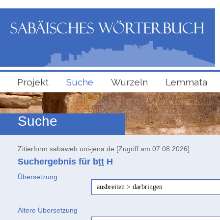
Projekt
Suche
Wurzeln
Lemmata
Suche
Zitierform sabaweb.uni-jena.de [Zugriff am 07.08.2026]
Suchergebnis für bṯṯ
H
Übersetzung
ausbreiten > darbringen
Ältere Übersetzung